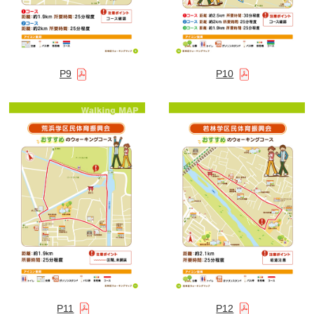
P9
P10
P11
P12