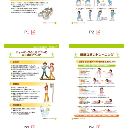
P1
P2
P3
P4