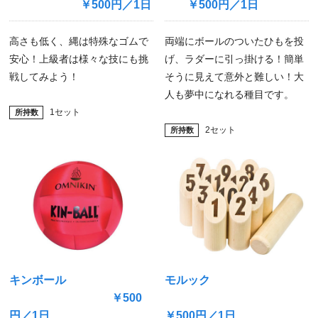
￥500円／1日
￥500円／1日
高さも低く、縄は特殊なゴムで
両端にボールのついたひもを投
安心！上級者は様々な技にも挑
げ、ラダーに引っ掛ける！簡単
戦してみよう！
そうに見えて意外と難しい！大
人も夢中になれる種目です。
1セット
2セット
キンボール
モルック
￥500
所持数
円／1日
￥500円／1日