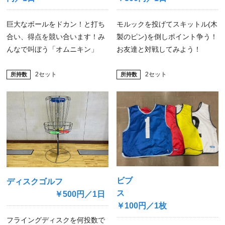
所持数
巨大なボールをドカン！と打ち
モルックを投げてスキットル(木
合い、得点を競い合います！み
製のピン)を倒しポイント争う！
んなで叫ぼう「オムニキン」
お友達と対戦してみよう！
2セット
2セット
ビブ
ディスクゴルフ
￥500円／1日
￥100円／1枚
フライングディスクを何投数で