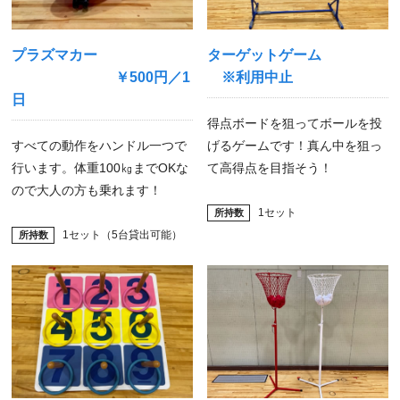
プラズマカー
ターゲットゲーム
￥500円／1
※利用中止
日
得点ボードを狙ってボールを投
すべての動作をハンドル一つで
げるゲームです！真ん中を狙っ
行います。体重100㎏までOKな
て高得点を目指そう！
ので大人の方も乗れます！
1セット
1セット（5台貸出可能）
所持数
所持数