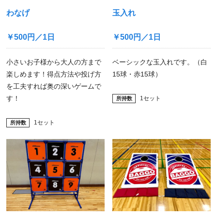
わなげ
玉入れ
￥500円／1日
￥500円／1日
小さいお子様から大人の方まで
ベーシックな玉入れです。（白
楽しめます！得点方法や投げ方
15球・赤15球）
を工夫すれば奥の深いゲームで
す！
1セット
1セット
所持数
所持数