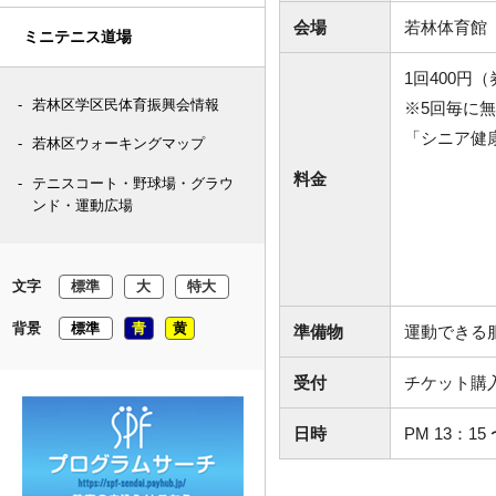
会場
若林体育館
ミニテニス道場
1回400
若林区学区民体育振興会情報
※5回毎に
「シニア健
若林区ウォーキングマップ
料金
テニスコート・野球場・グラウ
ンド・運動広場
文字
標準
大
特大
背景
標準
青
黄
準備物
運動できる
受付
チケット購
日時
PM 13：1