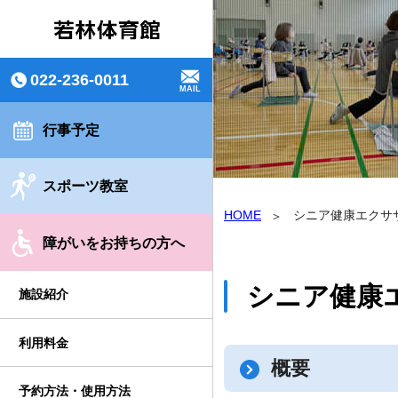
022-236-0011
MAIL
行事予定
スポーツ教室
HOME
シニア健康エクサ
障がいをお持ちの方へ
シニア健康
施設紹介
利用料金
概要
予約方法・使用方法