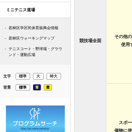
ミニテニス道場
若林区学区民体育振興会情報
その他の
若林区ウォーキングマップ
競技場全面
使用
テニスコート・野球場・グラウ
ンド・運動広場
文字
標準
大
特大
背景
標準
青
黄
スポー
催物に使