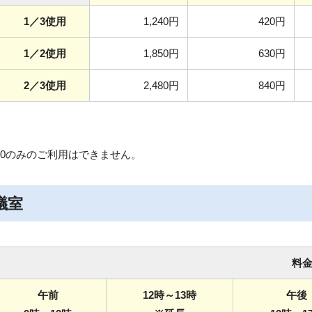
1／3使用
1,240円
420円
1／2使用
1,850円
630円
2／3使用
2,480円
840円
～18:00のみのご利用はできません。
議室
料
午前
12時～13時
午後