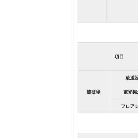
項目
放送
競技場
電光掲
フロア