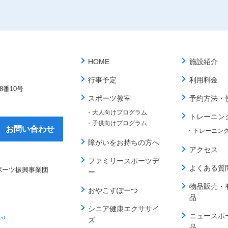
HOME
施設紹介
行事予定
利用料金
番10号
スポーツ教室
予約方法・
・大人向けプログラム
トレーニン
・子供向けプログラム
お問い合わせ
・トレーニン
障がいをお持ちの方へ
アクセス
ファミリースポーツデ
よくある質
ポーツ振興事業団
ー
物品販売・
おやこすぽーつ
品
シニア健康エクササイ
ニュースポ
ed.
ズ
品