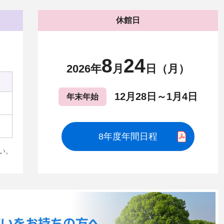
休館日
8
24
2026年
月
日（月）
12月28日～1月4日
年末年始
8年度年間日程
い。