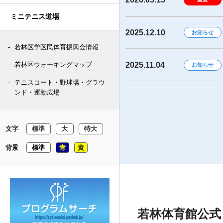
ミニテニス道場
2025.12.10
お知らせ
若林区学区民体育振興会情報
2025.11.04
若林区ウォーキングマップ
お知らせ
テニスコート・野球場・グラウ
ンド・運動広場
文字
標準
大
特大
背景
標準
青
黄
若林体育館公式