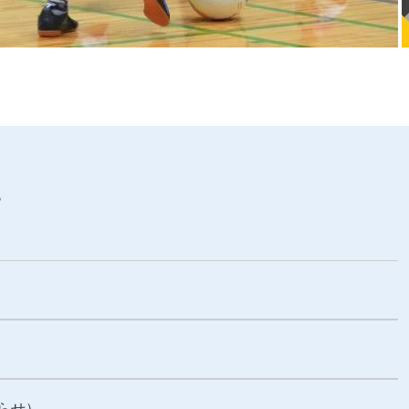
s
らせ）