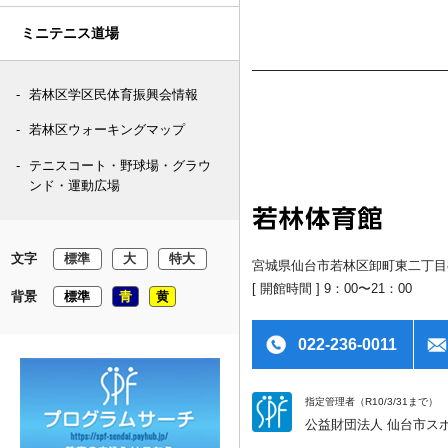
ミニテニス道場
若林区学区民体育振興会情報
若林区ウォーキングマップ
テニスコート・野球場・グラウ
ンド・運動広場
文字
標準
大
特大
宮城県仙台市若林区卸町東二丁目8
[ 開館時間 ] 9：00〜21：00
背景
標準
青
黄
022-236-0011
指定管理者（R10/3/31まで）
公益財団法人 仙台市ス