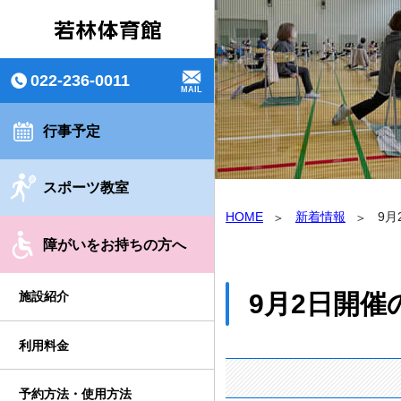
022-236-0011
MAIL
行事予定
スポーツ教室
HOME
新着情報
9
障がいをお持ちの方へ
9月2日開
施設紹介
利用料金
予約方法・使用方法